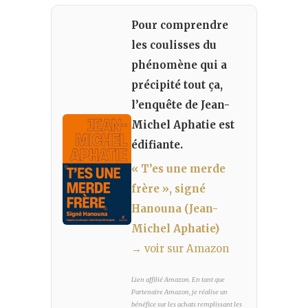
Pour comprendre
les coulisses du
phénomène qui a
précipité tout ça,
l’enquête de Jean-
Michel Aphatie est
édifiante.
« T’es une merde
frère », signé
Hanouna (Jean-
Michel Aphatie)
→ voir sur Amazon
Lien affilié Amazon. En tant que
Partenaire Amazon, je réalise un
bénéfice sur les achats remplissant les