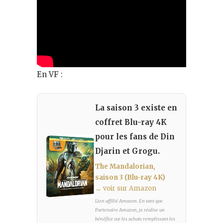
En VF :
La saison 3 existe en
coffret Blu-ray 4K
pour les fans de Din
Djarin et Grogu.
The Mandalorian,
saison 3 (Blu-ray 4K)
→ voir sur Amazon
Lien affilié Amazon. En tant que
Partenaire Amazon, je réalise un
bénéfice sur les achats remplissant les