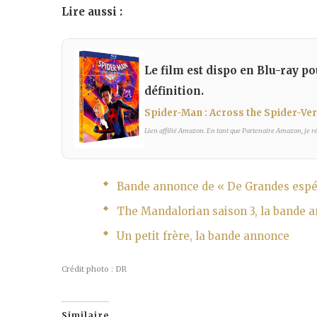
Lire aussi :
Le film est dispo en Blu-ray p
définition.
Spider-Man : Across the Spider-Ver
Lien affilié Amazon. En tant que Partenaire Amazon, je réa
Bande annonce de « De Grandes espé
The Mandalorian saison 3, la bande a
Un petit frère, la bande annonce
Crédit photo : DR
Similaire