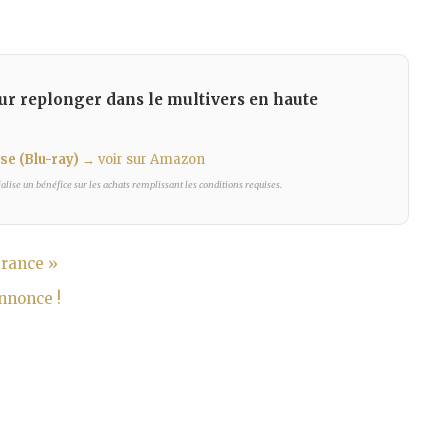
our replonger dans le multivers en haute
se (Blu-ray)
→ voir sur Amazon
lise un bénéfice sur les achats remplissant les conditions requises.
rance »
nnonce !