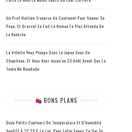
Un Prof Haïtien Traverse Un Continent Pour Sauver Sa
Peau, Et Grasset En Fait Le Roman Le Plus Attendu De
La Rentrée
La Villette Vous Plonge Dans Le Japon Sous Un
Chapiteau, Et Vous Avez Jusqu’au 23 Août Avant Que La
Tente Ne Remballe
BONS PLANS
Deux Petits Capteurs De Température Et D’humidité
SonOff À 22,79 € Le Lot, Pour Enfin Savoir Ce Qui Se