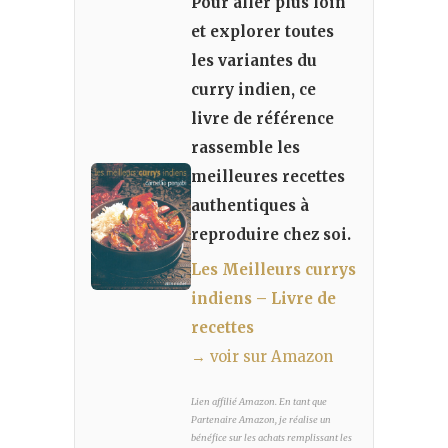
Pour aller plus loin
et explorer toutes
les variantes du
curry indien, ce
livre de référence
rassemble les
meilleures recettes
authentiques à
reproduire chez soi.
Les Meilleurs currys
indiens – Livre de
recettes
→ voir sur Amazon
Lien affilié Amazon. En tant que
Partenaire Amazon, je réalise un
bénéfice sur les achats remplissant les