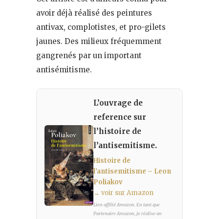
avoir déjà réalisé des peintures
antivax, complotistes, et pro-gilets
jaunes. Des milieux fréquemment
gangrenés par un important
antisémitisme.
L’ouvrage de
reference sur
l’histoire de
l’antisemitisme.
Histoire de
l’antisemitisme – Leon
Poliakov
→ voir sur Amazon
Lien affilié Amazon. En tant que
Partenaire Amazon, je réalise un