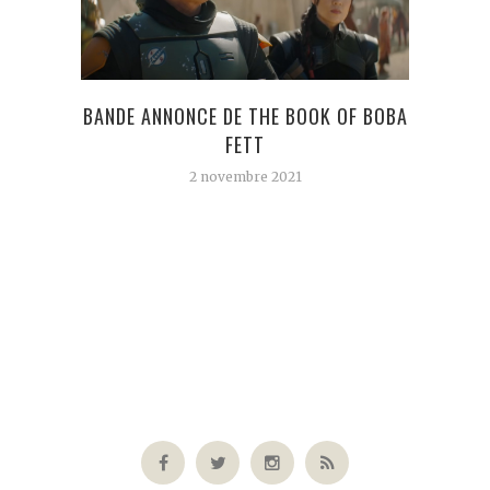
BANDE ANNONCE DE THE BOOK OF BOBA
FETT
LOUIS
2 novembre 2021
DANS
ET I