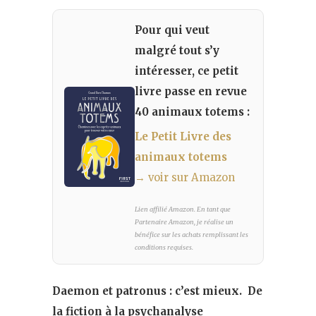
Pour qui veut
malgré tout s’y
intéresser, ce petit
livre passe en revue
40 animaux totems :
Le Petit Livre des
animaux totems
→ voir sur Amazon
Lien affilié Amazon. En tant que
Partenaire Amazon, je réalise un
bénéfice sur les achats remplissant les
conditions requises.
Daemon et patronus : c’est mieux. De
la fiction à la psychanalyse