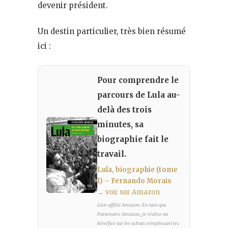
devenir président.
Un destin particulier, très bien résumé
ici :
Pour comprendre le
parcours de Lula au-
delà des trois
minutes, sa
biographie fait le
travail.
Lula, biographie (tome
1) – Fernando Morais
→ voir sur Amazon
Lien affilié Amazon. En tant que
Partenaire Amazon, je réalise un
bénéfice sur les achats remplissant les