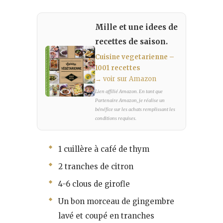
Mille et une idees de
recettes de saison.
Cuisine vegetarienne –
1001 recettes
→ voir sur Amazon
Lien affilié Amazon. En tant que
Partenaire Amazon, je réalise un
bénéfice sur les achats remplissant les
conditions requises.
1 cuillère à café de thym
2 tranches de citron
4-6 clous de girofle
Un bon morceau de gingembre
lavé et coupé en tranches