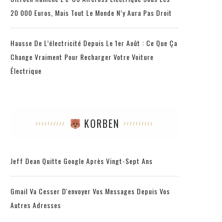
20 000 Euros, Mais Tout Le Monde N’y Aura Pas Droit
Hausse De L’électricité Depuis Le 1er Août : Ce Que Ça
Change Vraiment Pour Recharger Votre Voiture
Électrique
LE RÉALISATEUR D’IT FOLLOWS EXPÉDIE UNE
UN
RUE ENTIÈRE CHEZ LES DINOSAURES, ET ON
GUETT
A HÂTE DE VOIR ÇA
MAX K
KORBEN
2 août 2026
Jeff Dean Quitte Google Après Vingt-Sept Ans
Gmail Va Cesser D'envoyer Vos Messages Depuis Vos
Autres Adresses