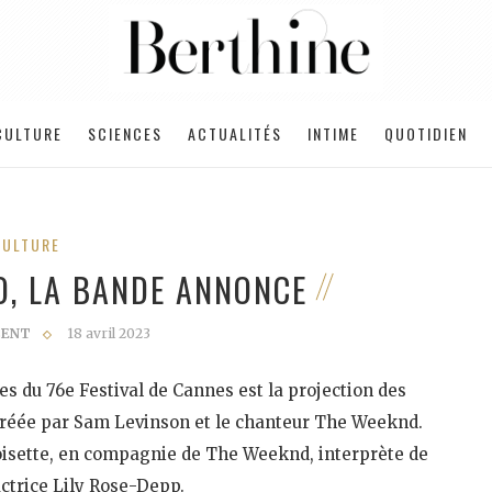
CULTURE
SCIENCES
ACTUALITÉS
INTIME
QUOTIDIEN
CULTURE
O, LA BANDE ANNONCE
CENT
18 avril 2023
s du 76e Festival de Cannes est la projection des
 créée par Sam Levinson et le chanteur The Weeknd.
oisette, en compagnie de The Weeknd, interprète de
’actrice Lily Rose-Depp.