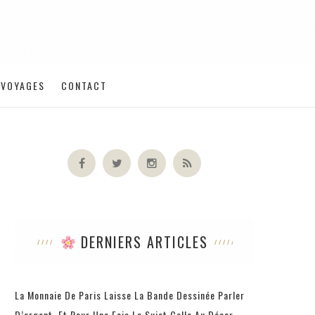
VOYAGES
CONTACT
DERNIERS ARTICLES
La Monnaie De Paris Laisse La Bande Dessinée Parler
D’argent, Et Pour Une Fois Le Sujet Colle Au Décor