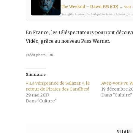
The Weeknd – Dawn FM (CD)
→ voir
Lien affilié Amazon. En tant que Partenaire Amazon, je réa
En France, les téléspectateurs pourront découvri
Vidéo, grâce au nouveau Pass Warner.
Crédit photo : DR
Similaire
« La vengeance de Salazar », le
Avez-vous vu 
retour de Pirates des Caraïbes!
19 décembre 2
29 mai 2017
Dans "Culture"
Dans "Culture"
SHARE