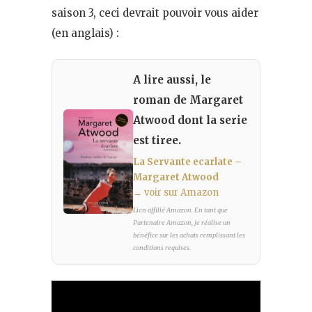
saison 3, ceci devrait pouvoir vous aider
(en anglais) :
A lire aussi, le
roman de Margaret
Atwood dont la serie
est tiree.
La Servante ecarlate –
Margaret Atwood
→ voir sur Amazon
Lien affilié Amazon. En tant que
Partenaire Amazon, je réalise un
bénéfice sur les achats remplissant les
conditions requises.