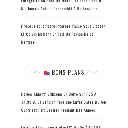
Enregistré Au Bout Du Monde, Et Leur Électro
N’a Jamais Autant Ressemblé À Un Souvenir
Presque Tout Notre Internet Passe Sous L’océan,
Et Colum McCann En Fait Un Roman De La
Rentrée
BONS PLANS
Hollow Knight: Silksong En Boîte Sur PS5 À
34,99 €, La Version Physique Enfin Datée Du Jeu
Qui S’est Fait Désirer Pendant Des Années
La Pâte Thermique Arctic MX-4 20g À 13,10 €,