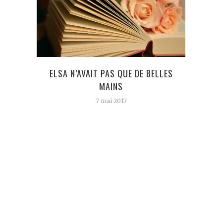
ELSA N’AVAIT PAS QUE DE BELLES
JO
MAINS
D’
7 mai 2017