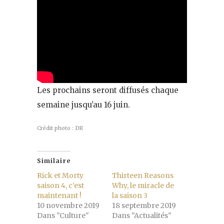
Les prochains seront diffusés chaque
semaine jusqu’au 16 juin.
Crédit photo : DR
Similaire
Rick et Morty
Thirteen Reasons
saison 4, c’est
Why, le miracle de
maintenant !
la saison 3
10 novembre 2019
18 septembre 2019
Dans "Culture"
Dans "Actualités"