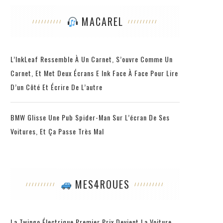
MACAREL
L’InkLeaf Ressemble À Un Carnet, S’ouvre Comme Un
Carnet, Et Met Deux Écrans E Ink Face À Face Pour Lire
D’un Côté Et Écrire De L’autre
BMW Glisse Une Pub Spider-Man Sur L’écran De Ses
Voitures, Et Ça Passe Très Mal
MES4ROUES
La Twingo Électrique Premier Prix Devient La Voiture