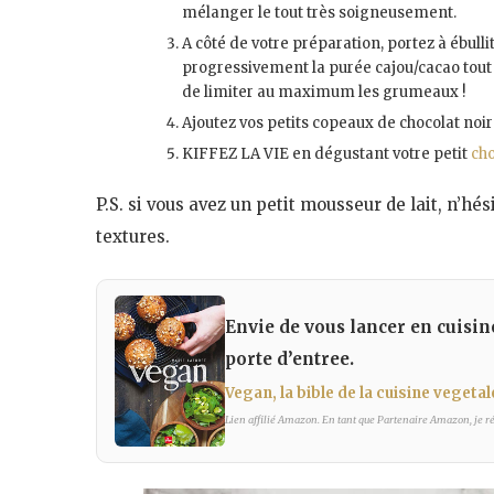
mélanger le tout très soigneusement.
A côté de votre préparation, portez à ébulliti
progressivement la purée cajou/cacao tout e
de limiter au maximum les grumeaux !
Ajoutez vos petits copeaux de chocolat noir 
KIFFEZ LA VIE en dégustant votre petit
cho
P.S. si vous avez un petit mousseur de lait, n’hé
textures.
Envie de vous lancer en cuisine
porte d’entree.
Vegan, la bible de la cuisine vegetal
Lien affilié Amazon. En tant que Partenaire Amazon, je réa