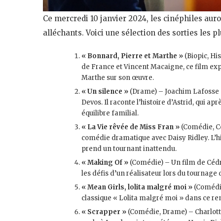
Ce mercredi 10 janvier 2024, les cinéphiles aur
alléchants. Voici une sélection des sorties les pl
« Bonnard, Pierre et Marthe »
(Biopic, Hi
de France et Vincent Macaigne, ce film exp
Marthe sur son œuvre​
​.
« Un silence »
(Drame) – Joachim Lafosse 
Devos. Il raconte l’histoire d’Astrid, qui ap
équilibre familial​
​.
« La Vie rêvée de Miss Fran »
(Comédie, C
comédie dramatique avec Daisy Ridley. L’hi
prend un tournant inattendu​
​.
« Making Of »
(Comédie) – Un film de Cédr
les défis d’un réalisateur lors du tournage 
« Mean Girls, lolita malgré moi »
(Comédie
classique « Lolita malgré moi » dans ce r
« Scrapper »
(Comédie, Drame) – Charlotte 