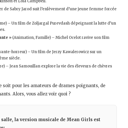
ckinson et Lola Campbell​
​.
ller de Sabry Jarod suit l’enlèvement d’une jeune femme forcée
e) – Un film de Zoljargal Purevdash dépeignant la lutte d’un
es​
​.
ante »
(Animation, Famille) – Michel Ocelot ravive son film
ante-horreur) – Un film de Jerzy Kawalerowicz sur un
ème siècle​
​.
) – Jean Samouillan explore la vie des éleveurs de chèvres
e soit pour les amateurs de drames poignants, de
nts. Alors, vous allez voir quoi ?
 salle, la version musicale de Mean Girls est
ay.