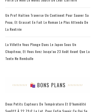
Un Prof Haïtien Traverse Un Continent Pour Sauver Sa
Peau, Et Grasset En Fait Le Roman Le Plus Attendu De
La Rentrée
La Villette Vous Plonge Dans Le Japon Sous Un
Chapiteau, Et Vous Avez Jusqu’au 23 Août Avant Que La
Tente Ne Remballe
BONS PLANS
Deux Petits Capteurs De Température Et D’humidité
SonOff À 22,79 € Le Lot, Pour Enfin Savoir Ce Qui Se