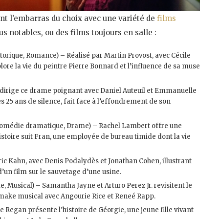
ont l’embarras du choix avec une variété de
films
us notables, ou des films toujours en salle :
storique, Romance) – Réalisé par Martin Provost, avec Cécile
lore la vie du peintre Pierre Bonnard et l’influence de sa muse
dirige ce drame poignant avec Daniel Auteuil et Emmanuelle
rès 25 ans de silence, fait face à l’effondrement de son
omédie dramatique, Drame) – Rachel Lambert offre une
stoire suit Fran, une employée de bureau timide dont la vie
ic Kahn, avec Denis Podalydès et Jonathan Cohen, illustrant
d’un film sur le sauvetage d’une usine​
​.
, Musical) – Samantha Jayne et Arturo Perez Jr. revisitent le
emake musical avec Angourie Rice et Reneé Rapp​
​.
Regan présente l’histoire de Géorgie, une jeune fille vivant