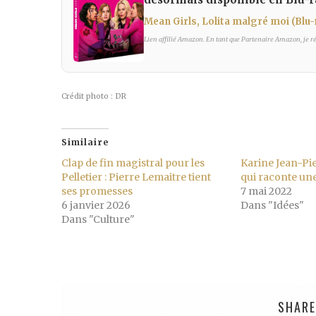
Mean Girls, Lolita malgré moi (Blu-
Lien affilié Amazon. En tant que Partenaire Amazon, je réa
Crédit photo : DR
Similaire
Clap de fin magistral pour les
Karine Jean-Pie
Pelletier : Pierre Lemaitre tient
qui raconte un
ses promesses
7 mai 2022
6 janvier 2026
Dans "Idées"
Dans "Culture"
SHARE