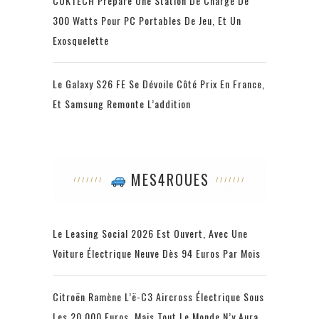
CUKTECH Prépare Une Station De Charge De
300 Watts Pour PC Portables De Jeu, Et Un
Exosquelette
Le Galaxy S26 FE Se Dévoile Côté Prix En France,
Et Samsung Remonte L’addition
MES4ROUES
Le Leasing Social 2026 Est Ouvert, Avec Une
Voiture Électrique Neuve Dès 94 Euros Par Mois
Citroën Ramène L’ë-C3 Aircross Électrique Sous
Les 20 000 Euros, Mais Tout Le Monde N’y Aura