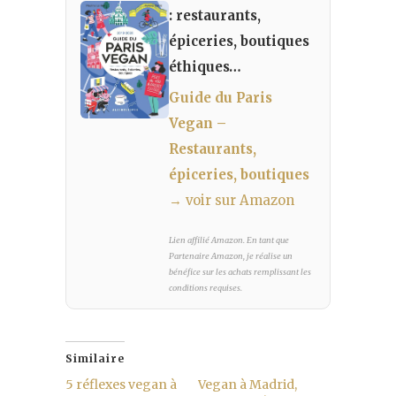
: restaurants,
épiceries, boutiques
éthiques…
Guide du Paris
Vegan –
Restaurants,
épiceries, boutiques
→ voir sur Amazon
Lien affilié Amazon. En tant que
Partenaire Amazon, je réalise un
bénéfice sur les achats remplissant les
conditions requises.
Similaire
5 réflexes vegan à
Vegan à Madrid,