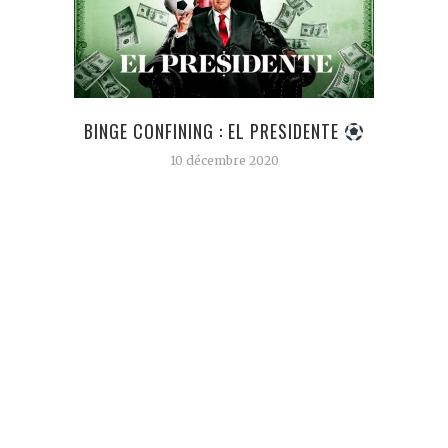
BINGE CONFINING : EL PRESIDENTE
IN 
PLUS
10 décembre 2020
DE 