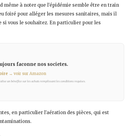
uand même à noter que l’épidémie semble être en train
eu foiré pour alléger les mesures sanitaires, mais il
 si vous le souhaitez. En particulier pour les
jours faconne nos societes.
oire
→ voir sur Amazon
lise un bénéfice sur les achats remplissant les conditions requises.
es, en particulier l’aération des pièces, qui est
ontaminations.